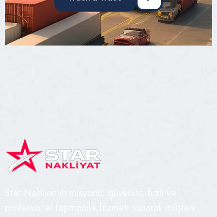
Star Nakliyat’ın misyonu; güvenilir, hızlı ve
profesyonel taşımacılık hizmeti sunarak müşteri