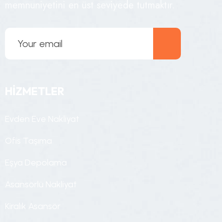
memnuniyetini en üst seviyede tutmaktır.
HİZMETLER
E
v
d
e
n
E
v
e
N
a
k
l
i
y
a
t
O
f
i
s
T
a
ş
ı
m
a
E
ş
y
a
D
e
p
o
l
a
m
a
A
s
a
n
s
ö
r
l
ü
N
a
k
l
i
y
a
t
K
i
r
a
l
ı
k
A
s
a
n
s
ö
r