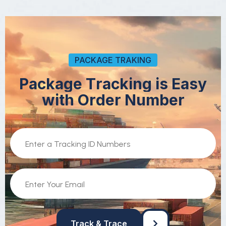
PACKAGE TRAKING
P
a
c
k
a
g
e
T
r
a
c
k
i
n
g
i
s
E
a
s
y
w
i
t
h
O
r
d
e
r
N
u
m
b
e
r