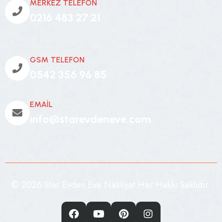
MERKEZ TELEFON
0216 483 27 21
GSM TELEFON
0542 356 96 85
EMAİL
info@starevdeneve.com
© 2026 Star Evden Eve Nakliyat Her Hakkı Saklıdır.