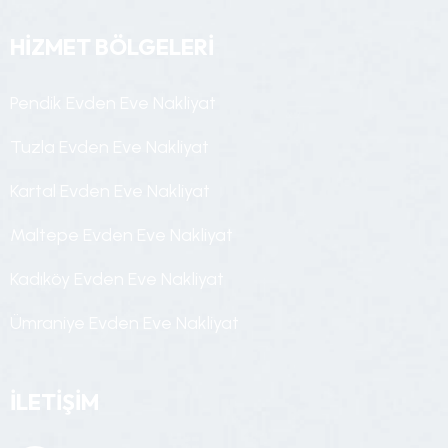
HİZMET BÖLGELERİ
P
e
n
d
i
k
E
v
d
e
n
E
v
e
N
a
k
l
i
y
a
t
T
u
z
l
a
E
v
d
e
n
E
v
e
N
a
k
l
i
y
a
t
K
a
r
t
a
l
E
v
d
e
n
E
v
e
N
a
k
l
i
y
a
t
M
a
l
t
e
p
e
E
v
d
e
n
E
v
e
N
a
k
l
i
y
a
t
K
a
d
ı
k
ö
y
E
v
d
e
n
E
v
e
N
a
k
l
i
y
a
t
Ü
m
r
a
n
i
y
e
E
v
d
e
n
E
v
e
N
a
k
l
i
y
a
t
İLETİŞİM