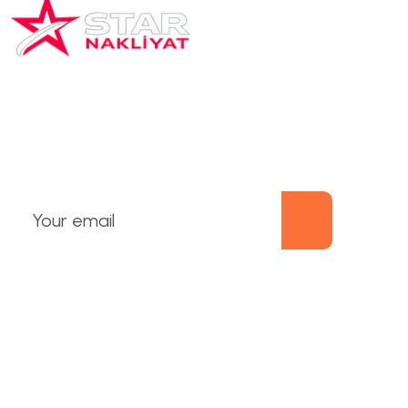
Star Nakliyat’ın misyonu; güvenilir, hızlı ve
profesyonel taşımacılık hizmeti sunarak müşteri
memnuniyetini en üst seviyede tutmaktır.
HİZMETLER
E
v
d
e
n
E
v
e
N
a
k
l
i
y
a
t
O
f
i
s
T
a
ş
ı
m
a