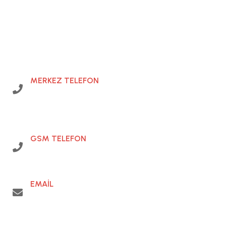
Ü
m
r
a
n
i
y
e
E
v
d
e
n
E
v
e
N
a
k
l
i
y
a
t
İLETİŞİM
MERKEZ TELEFON
0216 483 27 21
GSM TELEFON
0542 356 96 85
EMAİL
info@starevdeneve.com