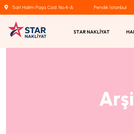
Sait Halim Paşa Cad. No.4-A
Pendik İstanbul
STAR NAKLIYAT
HA
Arş