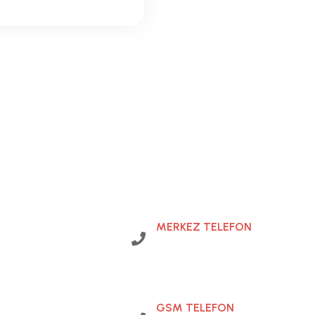
LERİ
İLETİŞİM
MERKEZ TELEFON
a
k
l
i
y
a
t
0216 483 27 21
k
l
i
y
a
t
k
l
i
y
a
t
GSM TELEFON