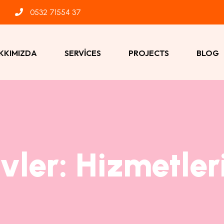
0532 71554 37
KKIMIZDA
SERVICES
PROJECTS
BLOG
ivler:
Hizmetler