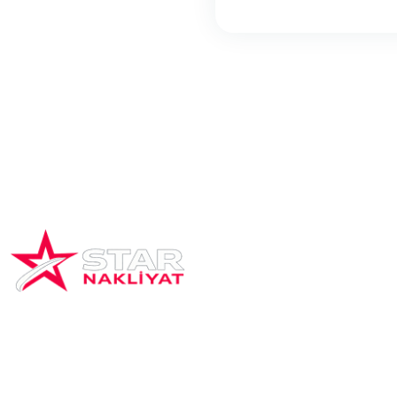
Star Nakliyat’ın misyonu; güvenilir, hızlı
ve profesyonel taşımacılık hizmeti
sunarak müşteri memnuniyetini en üst